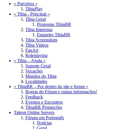
» Parceiros «
TibiaPlay
» Tibia - Principal «
Tibia Geral
Propostas TibiaBR
Tibia Imprensa
Enquetes TibiaBR
Tibia Screenshots
Tibia Videos
FanArt
Roleplaying
» Tibia – Ajuda «
Suporte Geral
Vocações
Mundos do Tibia
Localidades
» TibiaBR – Por dentro do site e forum «
Regras do Fórum e outras informações!
Feedback
Eventos e Encontros
TibiaBR Promoções
Taleon Online Servers
Fóruns em Português
Notícias
Geral