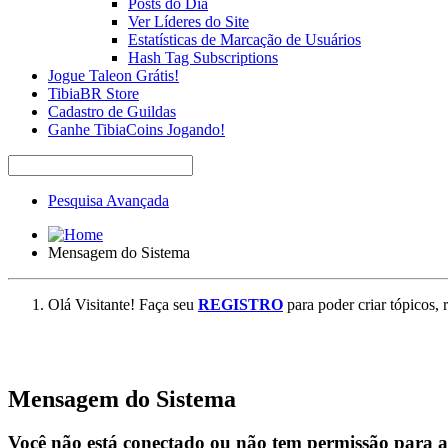
Posts do Dia
Ver Líderes do Site
Estatísticas de Marcação de Usuários
Hash Tag Subscriptions
Jogue Taleon Grátis!
TibiaBR Store
Cadastro de Guildas
Ganhe TibiaCoins Jogando!
Pesquisa Avançada
Mensagem do Sistema
Olá Visitante! Faça seu
REGISTRO
para poder criar tópicos, 
Mensagem do Sistema
Você não está conectado ou não tem permissão para ace