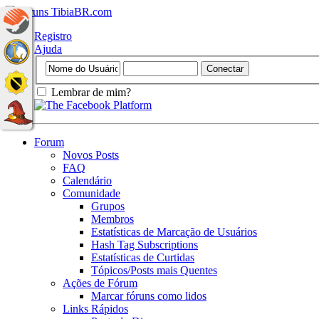
Registro
Ajuda
Lembrar de mim?
Forum
Novos Posts
FAQ
Calendário
Comunidade
Grupos
Membros
Estatísticas de Marcação de Usuários
Hash Tag Subscriptions
Estatísticas de Curtidas
Tópicos/Posts mais Quentes
Ações de Fórum
Marcar fóruns como lidos
Links Rápidos