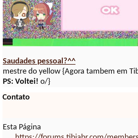
Saudades pessoal?^^
mestre do yellow {Agora tambem em Tibi
PS: Voltei!
o/}
Contato
Esta Página
https://forums.tibiabr.com/member