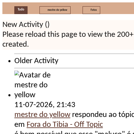
Tudo
mestre do yellow
Fotos
New Activity (
)
Please reload this page to view the 200+
created.
Older Activity
11-07-2026,
21:43
mestre do yellow
respondeu ao tópi
em
Fora do Tibia - Off Topic