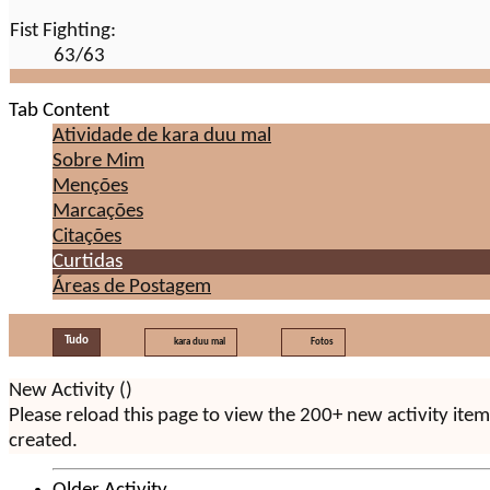
Fist Fighting:
63/63
Tab Content
Atividade de kara duu mal
Sobre Mim
Menções
Marcações
Citações
Curtidas
Áreas de Postagem
Tudo
kara duu mal
Fotos
New Activity (
)
Please reload this page to view the 200+ new activity ite
created.