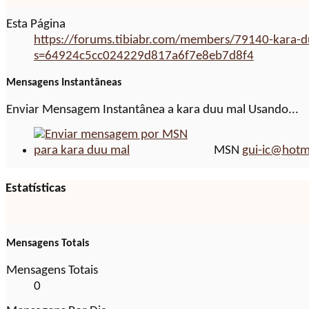
Esta Página
https://forums.tibiabr.com/members/79140-kara-
s=64924c5cc024229d817a6f7e8eb7d8f4
Mensagens Instantâneas
Enviar Mensagem Instantânea a kara duu mal Usando...
MSN
gui-ic@hotm
Estatísticas
Mensagens Totais
Mensagens Totais
0