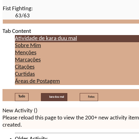
Fist Fighting:
63/63
Tab Content
Atividade de kara duu mal
Sobre Mim
Menções
Marcações
Citações
Curtidas
Áreas de Postagem
Tudo
kara duu mal
Fotos
New Activity (
)
Please reload this page to view the 200+ new activity ite
created.