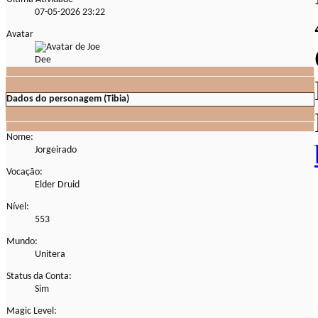
07-05-2026
23:22
Avatar
Dados do personagem (Tibia)
Nome:
Jorgeirado
Vocação:
Elder Druid
Nível:
553
Mundo:
Unitera
Status da Conta:
Sim
Magic Level: