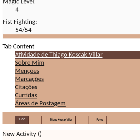
Magic Level:
4
Fist Fighting:
54/54
Tab Content
Atividade de Thiago Koscak Villar
Sobre Mim
Menções
Marcações
Citações
Curtidas
Áreas de Postagem
Tudo
Thiago Koscak Villar
Fotos
New Activity (
)