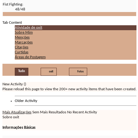
Fist Fighting:
48/48
Tab Content
Atividade de oxit
Sobre Mim
Menções
Marcações
Citações
Curtidas
Áreas de Postagem
Tudo
oxit
Fotos
New Activity (
)
Please reload this page to view the 200+ new activity items that have been created.
Older Activity
Mais Atualizações
Sem Mais Resultados
No Recent Activity
Sobre oxit
Informações Básicas