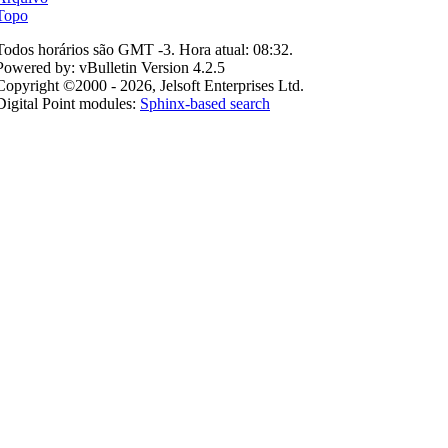
Topo
Todos horários são GMT -3. Hora atual:
08:32
.
Powered by: vBulletin Version 4.2.5
Copyright ©2000 - 2026, Jelsoft Enterprises Ltd.
Digital Point modules:
Sphinx-based search