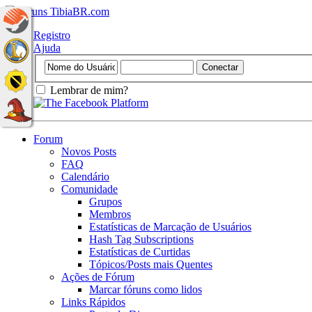
Registro
Ajuda
Lembrar de mim?
Forum
Novos Posts
FAQ
Calendário
Comunidade
Grupos
Membros
Estatísticas de Marcação de Usuários
Hash Tag Subscriptions
Estatísticas de Curtidas
Tópicos/Posts mais Quentes
Ações de Fórum
Marcar fóruns como lidos
Links Rápidos