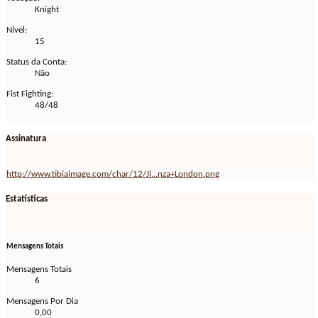
Knight
Nível:
15
Status da Conta:
Não
Fist Fighting:
48/48
Assinatura
http://www.tibiaimage.com/char/12/Ji...nza+London.png
Estatísticas
Mensagens Totais
Mensagens Totais
6
Mensagens Por Dia
0,00