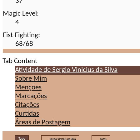
37
Magic Level:
4
Fist Fighting:
68/68
Tab Content
Atividade de Sergio Vinicius da Silva
Sobre Mim
Menções
Marcações
Citações
Curtidas
Áreas de Postagem
Tudo
Sergio Vinicius da Silva
Fotos