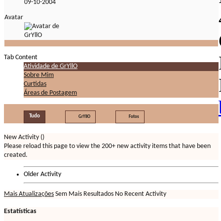
09-10-2004
Avatar
Tab Content
Atividade de GrYllO
Sobre Mim
Curtidas
Áreas de Postagem
Tudo
GrYllO
Fotos
New Activity (
)
Please reload this page to view the 200+ new activity items that have been
created.
Older Activity
Mais Atualizações
Sem Mais Resultados
No Recent Activity
Estatísticas