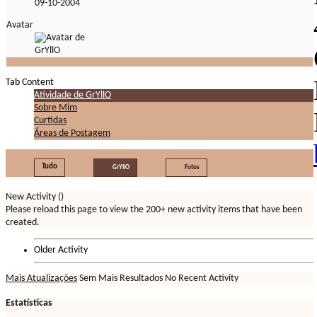
09-10-2004
Avatar
Tab Content
Atividade de GrYllO
Sobre Mim
Curtidas
Áreas de Postagem
Tudo
GrYllO
Fotos
New Activity (
)
Please reload this page to view the 200+ new activity items that have been
created.
Older Activity
Mais Atualizações
Sem Mais Resultados
No Recent Activity
Estatísticas