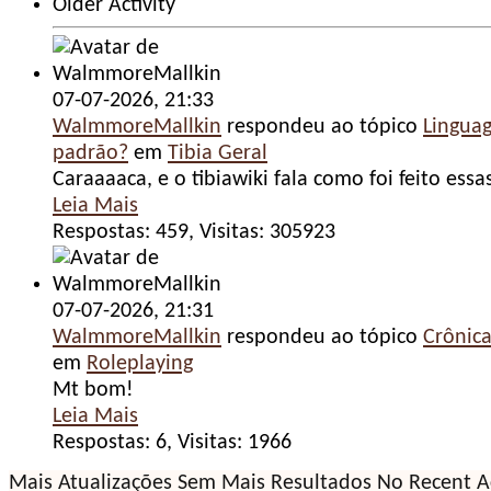
Older Activity
07-07-2026,
21:33
WalmmoreMallkin
respondeu ao tópico
Lingua
padrão?
em
Tibia Geral
Caraaaaca, e o tibiawiki fala como foi feito ess
Leia Mais
Respostas: 459, Visitas: 305923
07-07-2026,
21:31
WalmmoreMallkin
respondeu ao tópico
Crônica
em
Roleplaying
Mt bom!
Leia Mais
Respostas: 6, Visitas: 1966
Mais Atualizações
Sem Mais Resultados
No Recent Ac