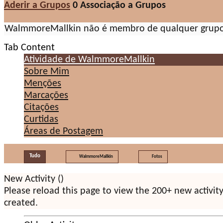
Aderir a Grupos
0
Associação a Grupos
WalmmoreMallkin não é membro de qualquer grupo
Tab Content
Atividade de WalmmoreMallkin
Sobre Mim
Menções
Marcações
Citações
Curtidas
Áreas de Postagem
Tudo
WalmmoreMallkin
Fotos
New Activity (
)
Please reload this page to view the 200+ new activit
created.