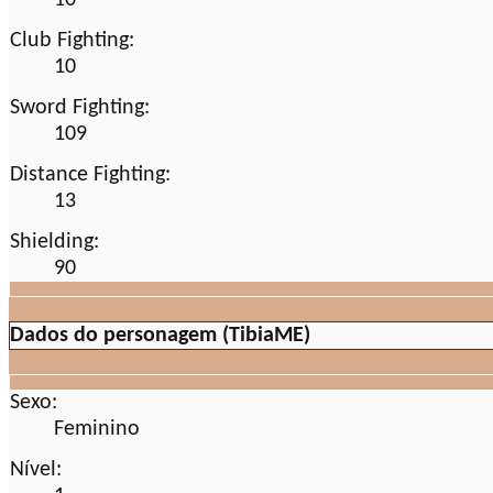
10
Club Fighting:
10
Sword Fighting:
109
Distance Fighting:
13
Shielding:
90
Dados do personagem (TibiaME)
Sexo:
Feminino
Nível: