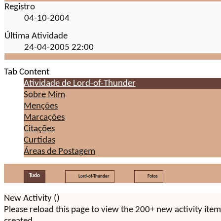
Registro
04-10-2004
Última Atividade
24-04-2005
22:00
Tab Content
Atividade de Lord-of-Thunder
Sobre Mim
Menções
Marcações
Citações
Curtidas
Áreas de Postagem
Tudo
Lord-of-Thunder
Fotos
New Activity (
)
Please reload this page to view the 200+ new activity ite