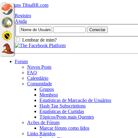
Registro
Ajuda
Lembrar de mim?
Forum
Novos Posts
FAQ
Calendário
Comunidade
Grupos
Membros
Estatísticas de Marcação de Usuários
Hash Tag Subscriptions
Estatísticas de Curtidas
Tópicos/Posts mais Quentes
Ações de Fórum
Marcar fóruns como lidos
Links Rápidos