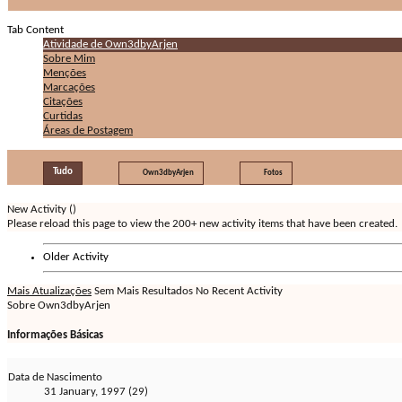
Tab Content
Atividade de Own3dbyArjen
Sobre Mim
Menções
Marcações
Citações
Curtidas
Áreas de Postagem
Tudo
Own3dbyArjen
Fotos
New Activity (
)
Please reload this page to view the 200+ new activity items that have been created.
Older Activity
Mais Atualizações
Sem Mais Resultados
No Recent Activity
Sobre Own3dbyArjen
Informações Básicas
Data de Nascimento
31 January, 1997 (29)