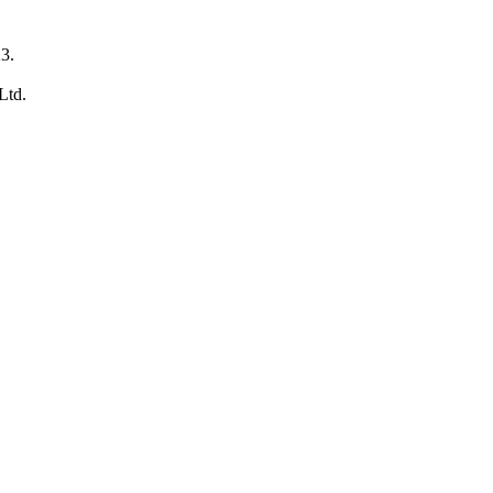
23
.
Ltd.