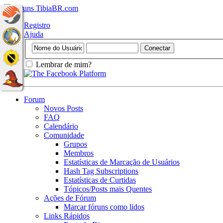
Registro
Ajuda
Lembrar de mim?
Forum
Novos Posts
FAQ
Calendário
Comunidade
Grupos
Membros
Estatísticas de Marcação de Usuários
Hash Tag Subscriptions
Estatísticas de Curtidas
Tópicos/Posts mais Quentes
Ações de Fórum
Marcar fóruns como lidos
Links Rápidos