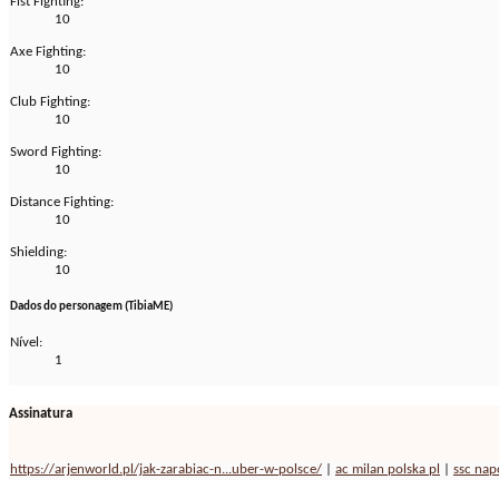
Fist Fighting:
10
Axe Fighting:
10
Club Fighting:
10
Sword Fighting:
10
Distance Fighting:
10
Shielding:
10
Dados do personagem (TibiaME)
Nível:
1
Assinatura
https://arjenworld.pl/jak-zarabiac-n...uber-w-polsce/
|
ac milan polska pl
|
ssc napo