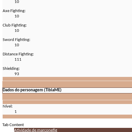
10
Axe Fighting:
10
Club Fighting:
10
Sword Fighting:
10
Distance Fighting:
111
Shielding:
93
Dados do personagem (TibiaME)
Nível:
1
Tab Content
Atividade de marconefig