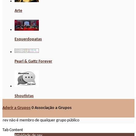
Arte
Esquerdopatas
Pearl & Gattz Forever
Shoutistas
Aderir a Grupos
0
Associação a Grupos
rev não é membro de qualquer grupo público
Tab Content
Atividade de rev