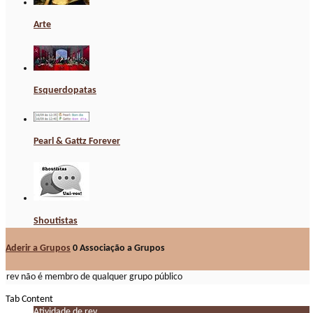
Arte
Esquerdopatas
Pearl & Gattz Forever
Shoutistas
Aderir a Grupos
0
Associação a Grupos
rev não é membro de qualquer grupo público
Tab Content
Atividade de rev