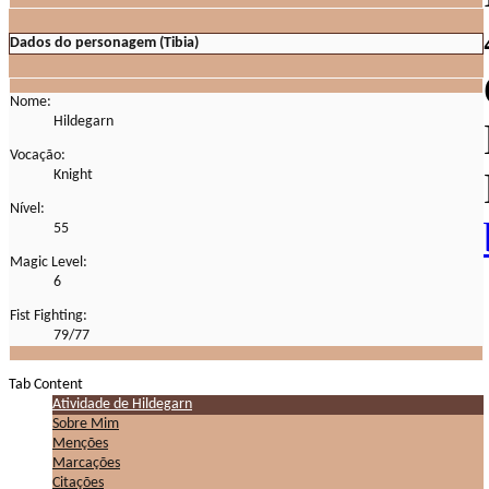
Dados do personagem (Tibia)
Nome:
Hildegarn
Vocação:
Knight
Nível:
55
Magic Level:
6
Fist Fighting:
79/77
Tab Content
Atividade de Hildegarn
Sobre Mim
Menções
Marcações
Citações