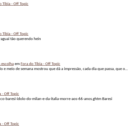
 Tibia - Off Topic
 Tibia - Off Topic
araguai tão querendo hein
 escolha
em
Fora do Tibia - Off Topic
o e meio de semana mostrou que dá a impressão, cada dia que passa, que o...
a - Off Topic
o-baresi-idolo-do-milan-e-da-italia-morre-aos-66-anos.ghtm Baresi
a - Off Topic