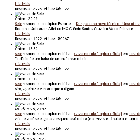
Leia Mais
Respostas: 2995, Visitas: 860422
Ontem,
22:29
Sete
respondeu ao tópico Esportes |
Dunga como novo técnico - Uma ótima
Rodamos Sobraram Atlético MG Grêmio Santos Cruzeiro Vasco Palmares
Leia Mais
Respostas: 1292, Visitas: 180267
Ontem,
15:53
Sete
respondeu ao tópico Política |
Governo Lula [Tópico Oficial]
em
Fora do
"Indícios" é um baita de um eufemismo hein
Leia Mais
Respostas: 2995, Visitas: 860422
Ontem,
14:13
Sete
respondeu ao tópico Política |
Governo Lula [Tópico Oficial]
em
Fora do
Sim, Queiroz e Vorcaro que o digam
Leia Mais
Respostas: 2995, Visitas: 860422
05-08-2026,
21:43
Sete
respondeu ao tópico Política |
Governo Lula [Tópico Oficial]
em
Fora do
Aí que você se engana, a esquerda só tolera (e as vezes estimula) o estupro 
Leia Mais
Respostas: 2995, Visitas: 860422
05-08-2026,
19:22