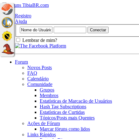
Registro
Ajuda
Lembrar de mim?
Forum
Novos Posts
FAQ
Calendário
Comunidade
Grupos
Membros
Estatísticas de Marcação de Usuários
Hash Tag Subscriptions
Estatísticas de Curtidas
Tópicos/Posts mais Quentes
Ações de Fórum
Marcar fóruns como lidos
Links Rápidos