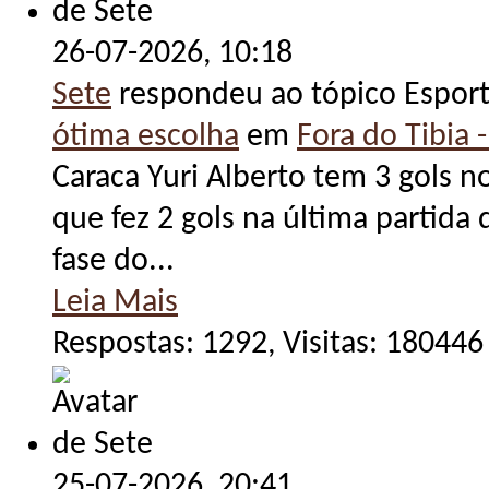
26-07-2026,
10:18
Sete
respondeu ao tópico Espor
ótima escolha
em
Fora do Tibia -
Caraca Yuri Alberto tem 3 gols n
que fez 2 gols na última partid
fase do...
Leia Mais
Respostas: 1292, Visitas: 180446
25-07-2026,
20:41