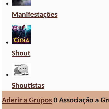
Manifestações
Shout
Shoutistas
Aderir a Grupos
0
Associação a G