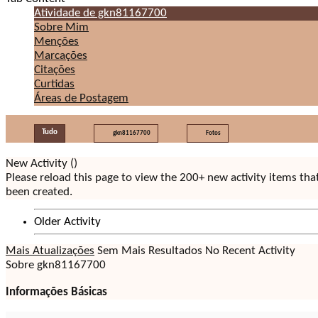
Atividade de gkn81167700
Sobre Mim
Menções
Marcações
Citações
Curtidas
Áreas de Postagem
Tudo
gkn81167700
Fotos
New Activity (
)
Please reload this page to view the 200+ new activity items tha
been created.
Older Activity
Mais Atualizações
Sem Mais Resultados
No Recent Activity
Sobre gkn81167700
Informações Básicas