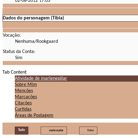
02-08-2012
17:03
Dados do personagem (Tibia)
Vocação:
Nenhuma/Rookgaard
Status da Conta:
Sim
Tab Content
Atividade de marlenepilar
Sobre Mim
Menções
Marcações
Citações
Curtidas
Áreas de Postagem
Tudo
marlenepilar
Fotos