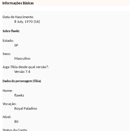
Informações Básicas
Data de Nascimento
8 July, 1970 (56)
Sobre flawkz
Estado:
SP
Sexo:
Masculino
Joga Tibia desde qual versão?:
Versão 7.6
Dados do personagem (Tibia)
Nome:
flawkz
Vocação:
Royal Paladino
Nível:
80
Status da Conta: