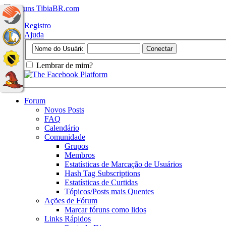
Registro
Ajuda
Lembrar de mim?
Forum
Novos Posts
FAQ
Calendário
Comunidade
Grupos
Membros
Estatísticas de Marcação de Usuários
Hash Tag Subscriptions
Estatísticas de Curtidas
Tópicos/Posts mais Quentes
Ações de Fórum
Marcar fóruns como lidos
Links Rápidos