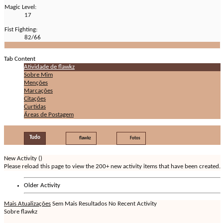
Magic Level:
17
Fist Fighting:
82/66
Tab Content
Atividade de flawkz
Sobre Mim
Menções
Marcações
Citações
Curtidas
Áreas de Postagem
Tudo
flawkz
Fotos
New Activity (
)
Please reload this page to view the 200+ new activity items that have been created.
Older Activity
Mais Atualizações
Sem Mais Resultados
No Recent Activity
Sobre flawkz