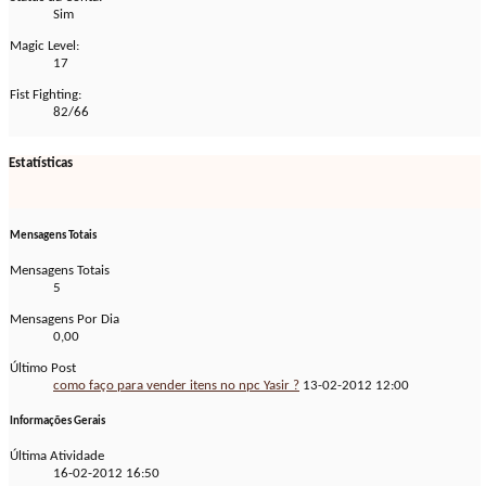
Sim
Magic Level:
17
Fist Fighting:
82/66
Estatísticas
Mensagens Totais
Mensagens Totais
5
Mensagens Por Dia
0,00
Último Post
como faço para vender itens no npc Yasir ?
13-02-2012
12:00
Informações Gerais
Última Atividade
16-02-2012
16:50