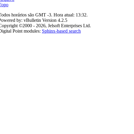
Topo
Todos horários são GMT -3. Hora atual:
13:32
.
Powered by: vBulletin Version 4.2.5
Copyright ©2000 - 2026, Jelsoft Enterprises Ltd.
Digital Point modules:
Sphinx-based search