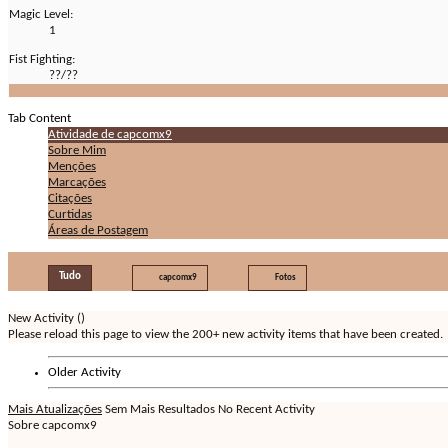
Magic Level:
1
Fist Fighting:
??/??
Tab Content
Atividade de capcomx9
Sobre Mim
Menções
Marcações
Citações
Curtidas
Áreas de Postagem
Tudo
capcomx9
Fotos
New Activity (
)
Please reload this page to view the 200+ new activity items that have been created.
Older Activity
Mais Atualizações
Sem Mais Resultados
No Recent Activity
Sobre capcomx9