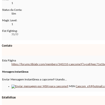
1
Status da Conta:
Sim
Magic Level:
1
Fist Fighting:
??/??
Contato
Esta Página
https://forums.tibiabr.com/members/340210-capcomx9?s=ce69eec71e
Mensagens Instantâneas
Enviar Mensagem Instantânea a capcomx9 Usando...
MSN
Capcom_x9@hotmail.
Estatísticas