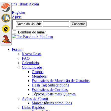
Registro
Ajuda
Lembrar de mim?
Forum
Novos Posts
FAQ
Calendário
Comunidade
Grupos
Membros
Estatísticas de Marcação de Usuários
Hash Tag Subscriptions
Estatísticas de Curtidas
Tópicos/Posts mais Quentes
Ações de Fórum
Marcar fóruns como lidos
Links Rápidos