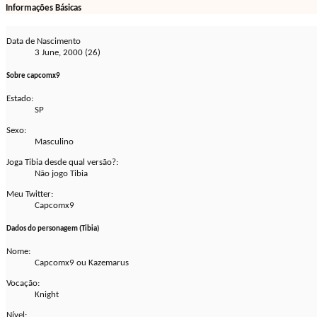
Informações Básicas
Data de Nascimento
3 June, 2000 (26)
Sobre capcomx9
Estado:
SP
Sexo:
Masculino
Joga Tibia desde qual versão?:
Não jogo Tibia
Meu Twitter:
Capcomx9
Dados do personagem (Tibia)
Nome:
Capcomx9 ou Kazemarus
Vocação:
Knight
Nível: