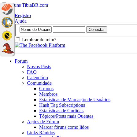
Registro
Ajuda
Lembrar de mim?
Forum
Novos Posts
FAQ
Calendário
Comunidade
Grupos
Membros
Estatísticas de Marcação de Usuários
Hash Tag Subscriptions
Estatísticas de Curtidas
Tópicos/Posts mais Quentes
Ações de Fórum
Marcar fóruns como lidos
Links Rápidos