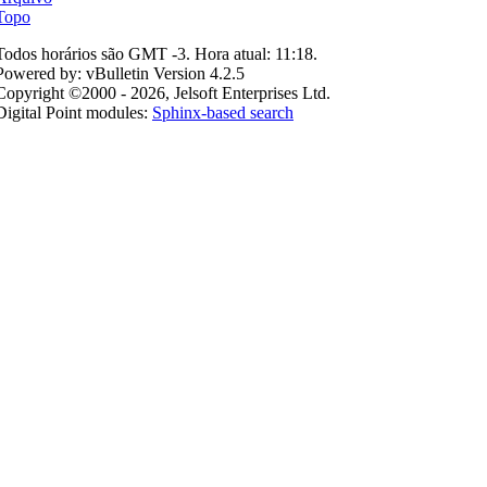
Topo
Todos horários são GMT -3. Hora atual:
11:18
.
Powered by: vBulletin Version 4.2.5
Copyright ©2000 - 2026, Jelsoft Enterprises Ltd.
Digital Point modules:
Sphinx-based search