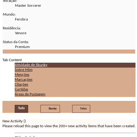
Vocação:
Master Sorcerer
Mundo:
Ferobra
Residência:
Venore
Status da Conta:
Premium
Tab Content
Atividade de Skunky
Sobre Mim
Menções
Marcações
Citações
Curtidas
Áreas de Postagem
Tudo
Skunky
Fotos
New Activity (
)
Please reload this page to view the 200+ new activity items that have been created.