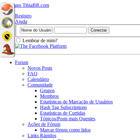
Registro
Ajuda
Lembrar de mim?
Forum
Novos Posts
FAQ
Calendário
Comunidade
Grupos
Membros
Estatísticas de Marcação de Usuários
Hash Tag Subscriptions
Estatísticas de Curtidas
Tópicos/Posts mais Quentes
Ações de Fórum
Marcar fóruns como lidos
Links Rápidos