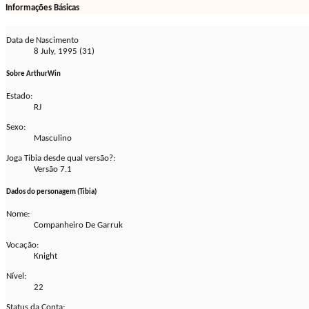
Informações Básicas
Data de Nascimento
8 July, 1995 (31)
Sobre ArthurWin
Estado:
RJ
Sexo:
Masculino
Joga Tibia desde qual versão?:
Versão 7.1
Dados do personagem (Tibia)
Nome:
Companheiro De Garruk
Vocação:
Knight
Nível:
22
Status da Conta: