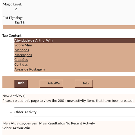
Magic Level:
2
Fist Fighting:
56/56
Tab Content
Atividade de ArthurWin
Sobre Mim
Menções
Marcações
Citações
Curtidas
Áreas de Postagem
Tudo
ArthurWin
Fotos
New Activity (
)
Please reload this page to view the 200+ new activity items that have been created.
Older Activity
Mais Atualizações
Sem Mais Resultados
No Recent Activity
Sobre ArthurWin