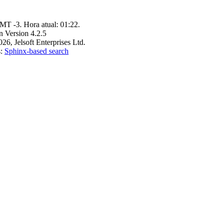
MT -3. Hora atual:
01:22
.
n Version 4.2.5
6, Jelsoft Enterprises Ltd.
s:
Sphinx-based search