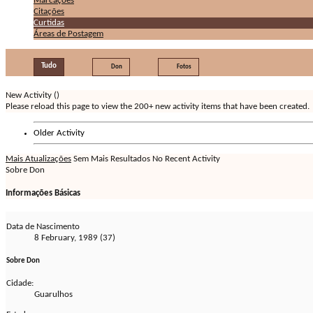
Marcações
Citações
Curtidas
Áreas de Postagem
Tudo
Don
Fotos
New Activity (
)
Please reload this page to view the 200+ new activity items that have been created.
Older Activity
Mais Atualizações
Sem Mais Resultados
No Recent Activity
Sobre Don
Informações Básicas
Data de Nascimento
8 February, 1989 (37)
Sobre Don
Cidade:
Guarulhos