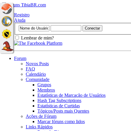
Registro
Ajuda
Lembrar de mim?
Forum
Novos Posts
FAQ
Calendário
Comunidade
Grupos
Membros
Estatísticas de Marcação de Usuários
Hash Tag Subscriptions
Estatísticas de Curtidas
Tópicos/Posts mais Quentes
Ações de Fórum
Marcar fóruns como lidos
Links Rápidos