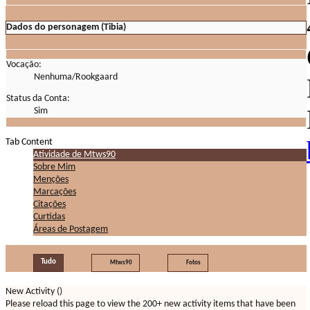
Dados do personagem (Tibia)
Vocação:
Nenhuma/Rookgaard
Status da Conta:
Sim
Tab Content
Atividade de Mtws90
Sobre Mim
Menções
Marcações
Citações
Curtidas
Áreas de Postagem
Tudo
Mtws90
Fotos
New Activity (
)
Please reload this page to view the 200+ new activity items that have been