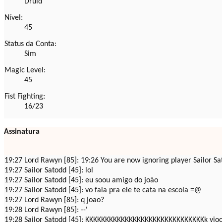
Druid
Nível:
45
Status da Conta:
Sim
Magic Level:
45
Fist Fighting:
16/23
Assinatura
19:27 Lord Rawyn [85]: 19:26 You are now ignoring player Sailor Sa
19:27 Sailor Satodd [45]: lol
19:27 Sailor Satodd [45]: eu soou amigo do joão
19:27 Sailor Satodd [45]: vo fala pra ele te cata na escola =@
19:27 Lord Rawyn [85]: q joao?
19:28 Lord Rawyn [85]: --'
19:28 Sailor Satodd [45]: KKKKKKKKKKKKKKKKKKKKKKKKKKKKKKk vio