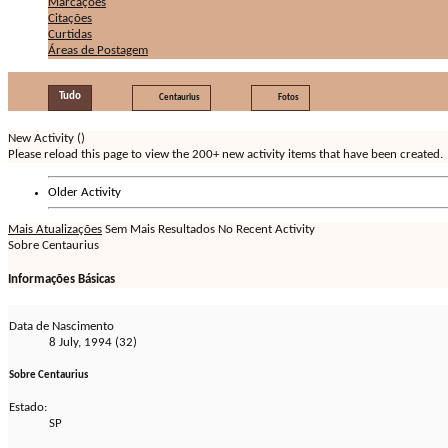
Marcações
Citações
Curtidas
Áreas de Postagem
Tudo
Centaurius
Fotos
New Activity (
)
Please reload this page to view the 200+ new activity items that have been created.
Older Activity
Mais Atualizações
Sem Mais Resultados
No Recent Activity
Sobre Centaurius
Informações Básicas
Data de Nascimento
8 July, 1994 (32)
Sobre Centaurius
Estado:
SP