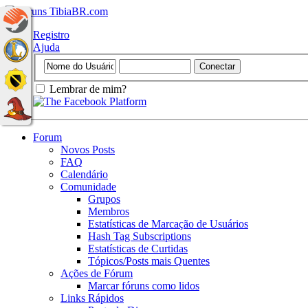
Registro
Ajuda
Lembrar de mim?
Forum
Novos Posts
FAQ
Calendário
Comunidade
Grupos
Membros
Estatísticas de Marcação de Usuários
Hash Tag Subscriptions
Estatísticas de Curtidas
Tópicos/Posts mais Quentes
Ações de Fórum
Marcar fóruns como lidos
Links Rápidos