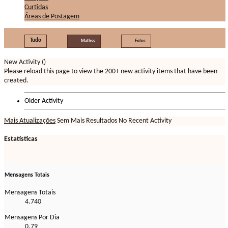
Curtidas
Áreas de Postagem
Tudo
Mathss
Fotos
New Activity (
)
Please reload this page to view the 200+ new activity items that have been
created.
Older Activity
Mais Atualizações
Sem Mais Resultados
No Recent Activity
Estatísticas
Mensagens Totais
Mensagens Totais
4.740
Mensagens Por Dia
0,79