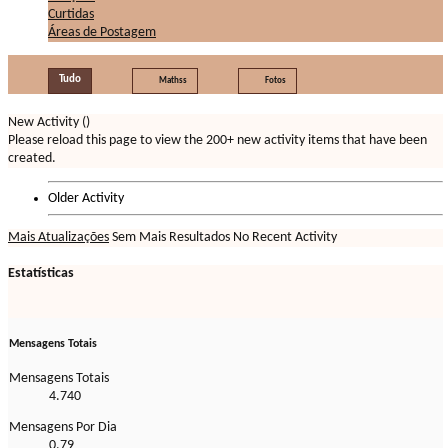
Curtidas
Áreas de Postagem
Tudo
Mathss
Fotos
New Activity (
)
Please reload this page to view the 200+ new activity items that have been
created.
Older Activity
Mais Atualizações
Sem Mais Resultados
No Recent Activity
Estatísticas
Mensagens Totais
Mensagens Totais
4.740
Mensagens Por Dia
0,79