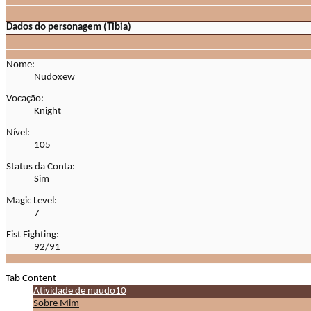
Dados do personagem (Tibia)
Nome:
Nudoxew
Vocação:
Knight
Nível:
105
Status da Conta:
Sim
Magic Level:
7
Fist Fighting:
92/91
Tab Content
Atividade de nuudo10
Sobre Mim