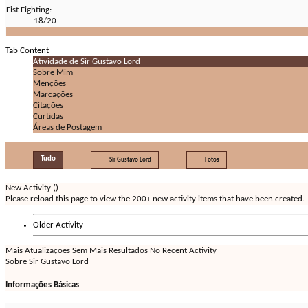
Fist Fighting:
18/20
Tab Content
Atividade de Sir Gustavo Lord
Sobre Mim
Menções
Marcações
Citações
Curtidas
Áreas de Postagem
Tudo
Sir Gustavo Lord
Fotos
New Activity (
)
Please reload this page to view the 200+ new activity items that have been created.
Older Activity
Mais Atualizações
Sem Mais Resultados
No Recent Activity
Sobre Sir Gustavo Lord
Informações Básicas