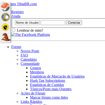
Registro
Ajuda
Lembrar de mim?
Forum
Novos Posts
FAQ
Calendário
Comunidade
Grupos
Membros
Estatísticas de Marcação de Usuários
Hash Tag Subscriptions
Estatísticas de Curtidas
Tópicos/Posts mais Quentes
Ações de Fórum
Marcar fóruns como lidos
Links Rápidos