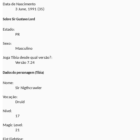
Data de Nascimento
3 June, 1991 (35)
Sobre Sir Gustavo Lord
Estado:
PR
Sexo:
Masculino
Joga Tibia desde qual versão?:
Versão 7.24
Dados do personagem (Tibia)
Nome:
Sir Nigthcrawler
Vocação:
Druid
Nível:
17
Magic Level:
21
Fist Fighting: