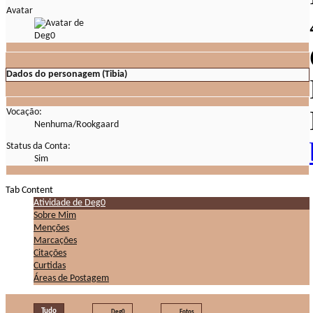
Avatar
Dados do personagem (Tibia)
Vocação:
Nenhuma/Rookgaard
Status da Conta:
Sim
Tab Content
Atividade de Deg0
Sobre Mim
Menções
Marcações
Citações
Curtidas
Áreas de Postagem
Tudo
Deg0
Fotos