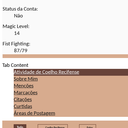
Status da Conta:
Não
Magic Level:
14
Fist Fighting:
87/79
Tab Content
Atividade de Coelho Recifense
Sobre Mim
Menções
Marcações
Citações
Curtidas
Áreas de Postagem
Tudo
Coelho Recifense
Fotos