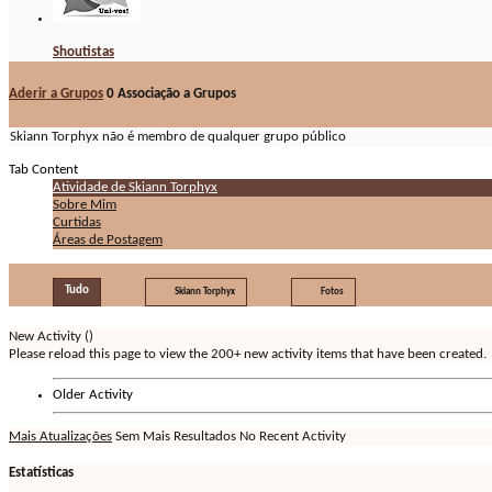
Shoutistas
Aderir a Grupos
0
Associação a Grupos
Skiann Torphyx não é membro de qualquer grupo público
Tab Content
Atividade de Skiann Torphyx
Sobre Mim
Curtidas
Áreas de Postagem
Tudo
Skiann Torphyx
Fotos
New Activity (
)
Please reload this page to view the 200+ new activity items that have been created.
Older Activity
Mais Atualizações
Sem Mais Resultados
No Recent Activity
Estatísticas