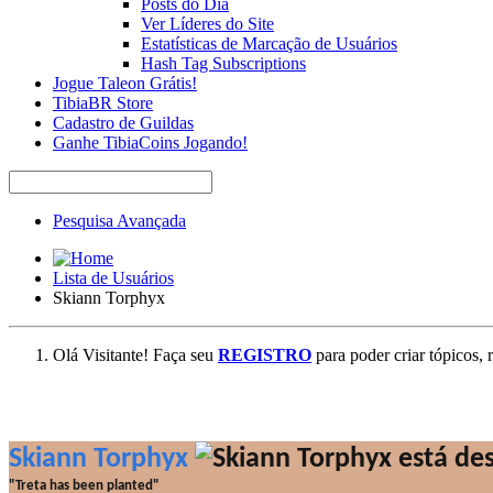
Posts do Dia
Ver Líderes do Site
Estatísticas de Marcação de Usuários
Hash Tag Subscriptions
Jogue Taleon Grátis!
TibiaBR Store
Cadastro de Guildas
Ganhe TibiaCoins Jogando!
Pesquisa Avançada
Lista de Usuários
Skiann Torphyx
Olá Visitante! Faça seu
REGISTRO
para poder criar tópicos, 
Skiann Torphyx
"Treta has been planted"