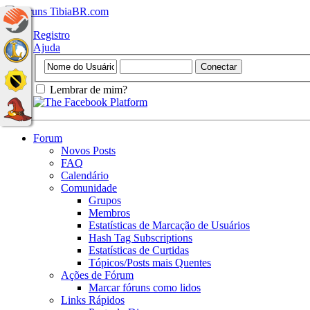
Registro
Ajuda
Lembrar de mim?
Forum
Novos Posts
FAQ
Calendário
Comunidade
Grupos
Membros
Estatísticas de Marcação de Usuários
Hash Tag Subscriptions
Estatísticas de Curtidas
Tópicos/Posts mais Quentes
Ações de Fórum
Marcar fóruns como lidos
Links Rápidos