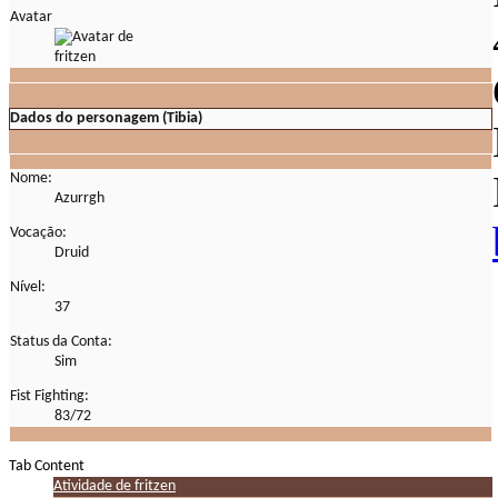
Avatar
Dados do personagem (Tibia)
Nome:
Azurrgh
Vocação:
Druid
Nível:
37
Status da Conta:
Sim
Fist Fighting:
83/72
Tab Content
Atividade de fritzen