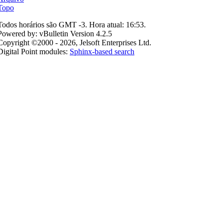
Topo
Todos horários são GMT -3. Hora atual:
16:53
.
Powered by: vBulletin Version 4.2.5
Copyright ©2000 - 2026, Jelsoft Enterprises Ltd.
Digital Point modules:
Sphinx-based search