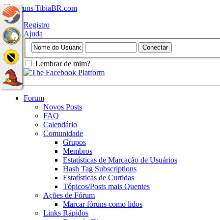
Registro
Ajuda
Lembrar de mim?
Forum
Novos Posts
FAQ
Calendário
Comunidade
Grupos
Membros
Estatísticas de Marcação de Usuários
Hash Tag Subscriptions
Estatísticas de Curtidas
Tópicos/Posts mais Quentes
Ações de Fórum
Marcar fóruns como lidos
Links Rápidos