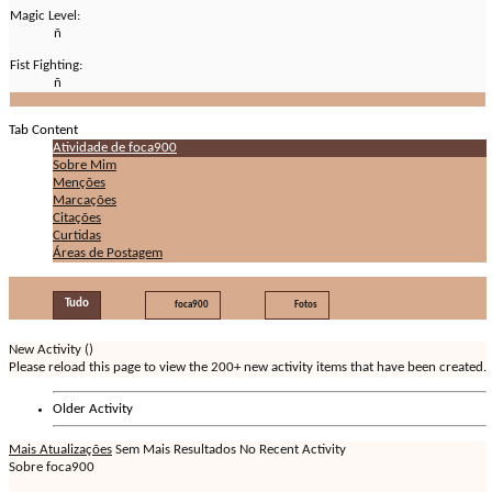
Magic Level:
ñ
Fist Fighting:
ñ
Tab Content
Atividade de foca900
Sobre Mim
Menções
Marcações
Citações
Curtidas
Áreas de Postagem
Tudo
foca900
Fotos
New Activity (
)
Please reload this page to view the 200+ new activity items that have been created.
Older Activity
Mais Atualizações
Sem Mais Resultados
No Recent Activity
Sobre foca900