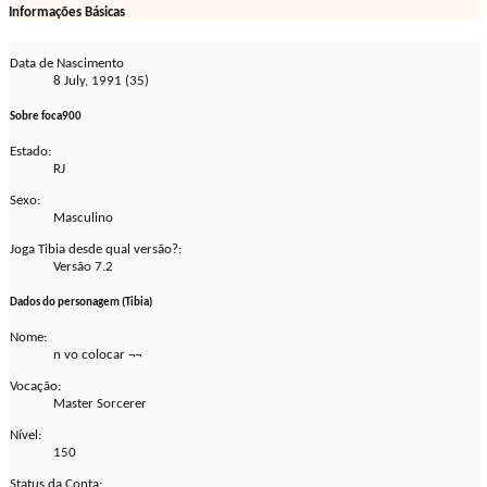
Informações Básicas
Data de Nascimento
8 July, 1991 (35)
Sobre foca900
Estado:
RJ
Sexo:
Masculino
Joga Tibia desde qual versão?:
Versão 7.2
Dados do personagem (Tibia)
Nome:
n vo colocar ¬¬
Vocação:
Master Sorcerer
Nível:
150
Status da Conta: