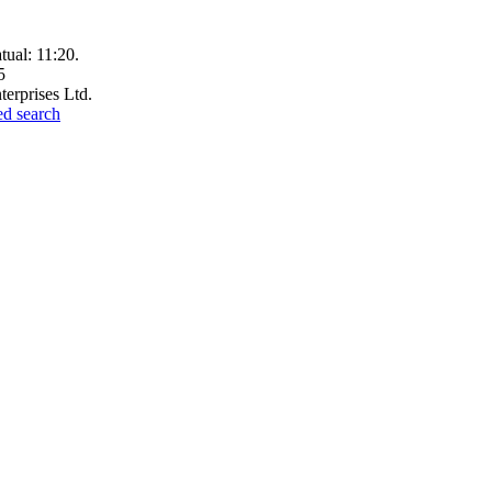
tual:
11:20
.
5
terprises Ltd.
ed search