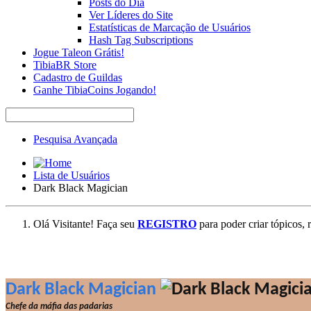
Posts do Dia
Ver Líderes do Site
Estatísticas de Marcação de Usuários
Hash Tag Subscriptions
Jogue Taleon Grátis!
TibiaBR Store
Cadastro de Guildas
Ganhe TibiaCoins Jogando!
Pesquisa Avançada
Lista de Usuários
Dark Black Magician
Olá Visitante! Faça seu
REGISTRO
para poder criar tópicos, 
Dark Black Magician
Chefe da máfia das padarias