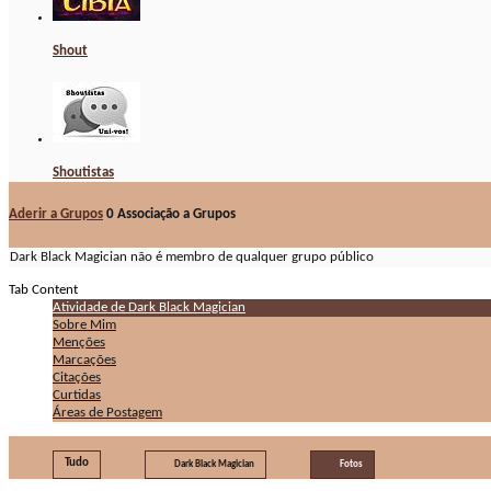
Shout
Shoutistas
Aderir a Grupos
0
Associação a Grupos
Dark Black Magician não é membro de qualquer grupo público
Tab Content
Atividade de Dark Black Magician
Sobre Mim
Menções
Marcações
Citações
Curtidas
Áreas de Postagem
Tudo
Dark Black Magician
Fotos