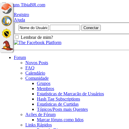
Registro
Ajuda
Lembrar de mim?
Forum
Novos Posts
FAQ
Calendário
Comunidade
Grupos
Membros
Estatísticas de Marcação de Usuários
Hash Tag Subscriptions
Estatísticas de Curtidas
Tópicos/Posts mais Quentes
Ações de Fórum
Marcar fóruns como lidos
Links Rápidos