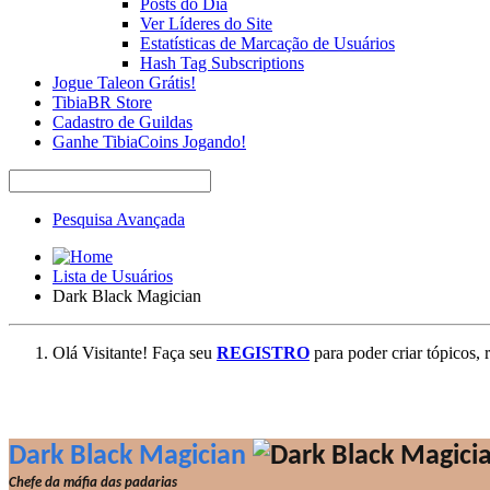
Posts do Dia
Ver Líderes do Site
Estatísticas de Marcação de Usuários
Hash Tag Subscriptions
Jogue Taleon Grátis!
TibiaBR Store
Cadastro de Guildas
Ganhe TibiaCoins Jogando!
Pesquisa Avançada
Lista de Usuários
Dark Black Magician
Olá Visitante! Faça seu
REGISTRO
para poder criar tópicos, 
Dark Black Magician
Chefe da máfia das padarias