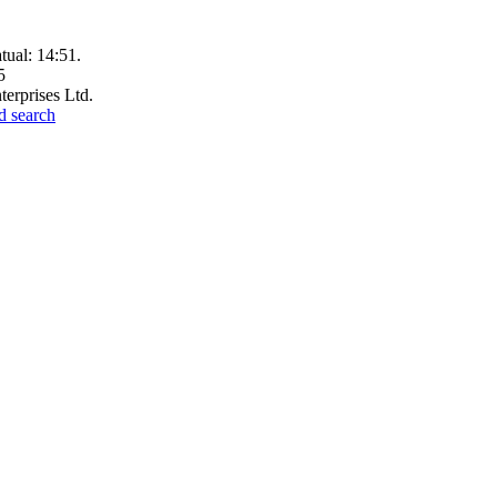
tual:
14:51
.
5
terprises Ltd.
d search