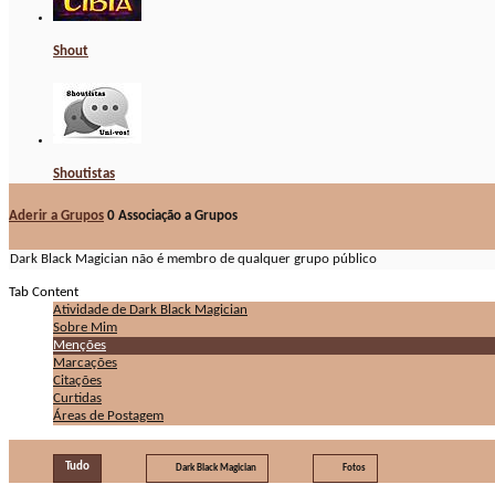
Shout
Shoutistas
Aderir a Grupos
0
Associação a Grupos
Dark Black Magician não é membro de qualquer grupo público
Tab Content
Atividade de Dark Black Magician
Sobre Mim
Menções
Marcações
Citações
Curtidas
Áreas de Postagem
Tudo
Dark Black Magician
Fotos