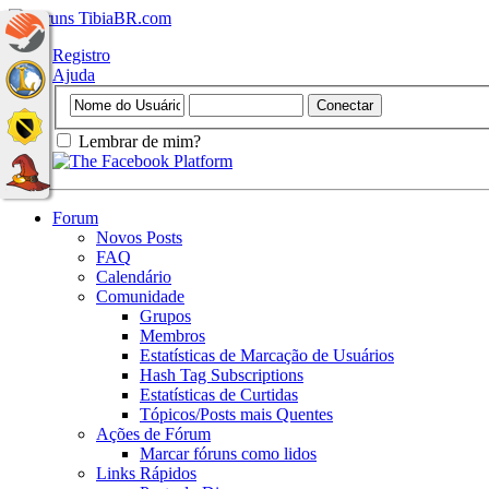
Registro
Ajuda
Lembrar de mim?
Forum
Novos Posts
FAQ
Calendário
Comunidade
Grupos
Membros
Estatísticas de Marcação de Usuários
Hash Tag Subscriptions
Estatísticas de Curtidas
Tópicos/Posts mais Quentes
Ações de Fórum
Marcar fóruns como lidos
Links Rápidos