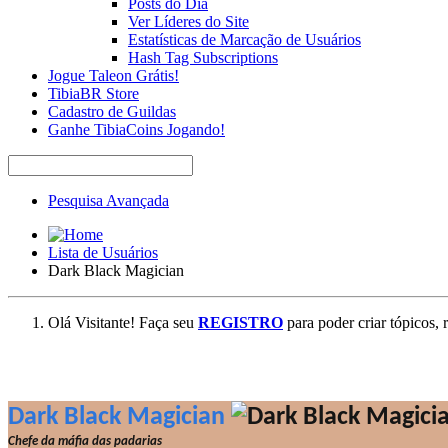
Posts do Dia
Ver Líderes do Site
Estatísticas de Marcação de Usuários
Hash Tag Subscriptions
Jogue Taleon Grátis!
TibiaBR Store
Cadastro de Guildas
Ganhe TibiaCoins Jogando!
Pesquisa Avançada
Lista de Usuários
Dark Black Magician
Olá Visitante! Faça seu
REGISTRO
para poder criar tópicos, 
Dark Black Magician
Chefe da máfia das padarias