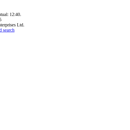
tual:
12:40
.
5
terprises Ltd.
d search