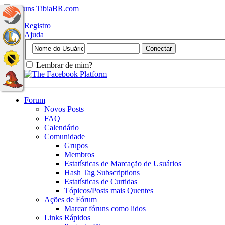
Registro
Ajuda
Lembrar de mim?
Forum
Novos Posts
FAQ
Calendário
Comunidade
Grupos
Membros
Estatísticas de Marcação de Usuários
Hash Tag Subscriptions
Estatísticas de Curtidas
Tópicos/Posts mais Quentes
Ações de Fórum
Marcar fóruns como lidos
Links Rápidos