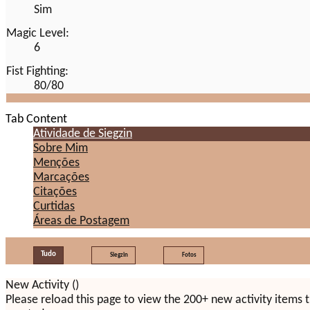
Sim
Magic Level:
6
Fist Fighting:
80/80
Tab Content
Atividade de Siegzin
Sobre Mim
Menções
Marcações
Citações
Curtidas
Áreas de Postagem
Tudo
Siegzin
Fotos
New Activity (
)
Please reload this page to view the 200+ new activity items 