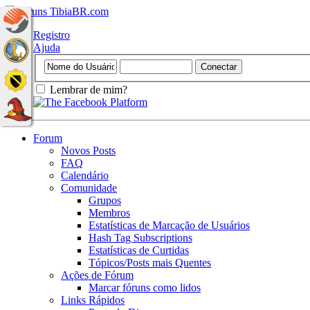
Registro
Ajuda
Lembrar de mim?
Forum
Novos Posts
FAQ
Calendário
Comunidade
Grupos
Membros
Estatísticas de Marcação de Usuários
Hash Tag Subscriptions
Estatísticas de Curtidas
Tópicos/Posts mais Quentes
Ações de Fórum
Marcar fóruns como lidos
Links Rápidos