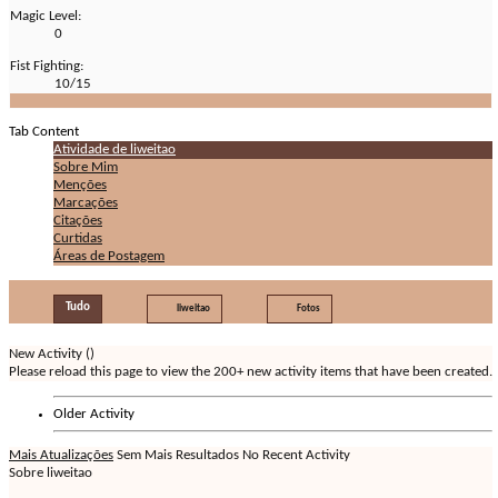
Magic Level:
0
Fist Fighting:
10/15
Tab Content
Atividade de liweitao
Sobre Mim
Menções
Marcações
Citações
Curtidas
Áreas de Postagem
Tudo
liweitao
Fotos
New Activity (
)
Please reload this page to view the 200+ new activity items that have been created.
Older Activity
Mais Atualizações
Sem Mais Resultados
No Recent Activity
Sobre liweitao