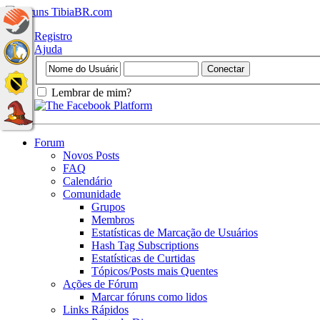
Registro
Ajuda
Lembrar de mim?
Forum
Novos Posts
FAQ
Calendário
Comunidade
Grupos
Membros
Estatísticas de Marcação de Usuários
Hash Tag Subscriptions
Estatísticas de Curtidas
Tópicos/Posts mais Quentes
Ações de Fórum
Marcar fóruns como lidos
Links Rápidos