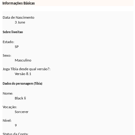
Informações Básicas
Data de Nascimento
3 June
Sobre liweitao
Estado:
SP
Sexo:
Masculino
Joga Tibia desde qual versão?:
Versão 8.1
Dados do personagem (Tibia)
Nome:
Black li
Vocação:
Sorcerer
Nível:
9
Status da Conta: