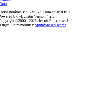
Topo
Todos horários são GMT -3. Hora atual:
09:10
.
Powered by: vBulletin Version 4.2.5
Copyright ©2000 - 2026, Jelsoft Enterprises Ltd.
Digital Point modules:
Sphinx-based search