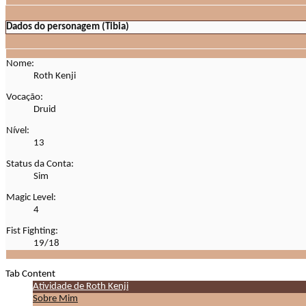
Dados do personagem (Tibia)
Nome:
Roth Kenji
Vocação:
Druid
Nível:
13
Status da Conta:
Sim
Magic Level:
4
Fist Fighting:
19/18
Tab Content
Atividade de Roth Kenji
Sobre Mim