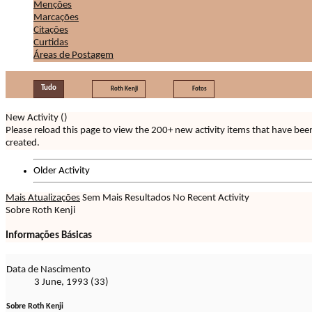
Menções
Marcações
Citações
Curtidas
Áreas de Postagem
Tudo
Roth Kenji
Fotos
New Activity (
)
Please reload this page to view the 200+ new activity items that have bee
created.
Older Activity
Mais Atualizações
Sem Mais Resultados
No Recent Activity
Sobre Roth Kenji
Informações Básicas
Data de Nascimento
3 June, 1993 (33)
Sobre Roth Kenji