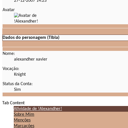
27-12-2007
14:23
Avatar
Dados do personagem (Tibia)
Nome:
alexandher xavier
Vocação:
Knight
Status da Conta:
Sim
Tab Content
Atividade de !Alexandher!
Sobre Mim
Menções
Marcações