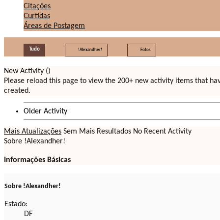
Citações
Curtidas
Áreas de Postagem
Tudo
!Alexandher!
Fotos
New Activity (
)
Please reload this page to view the 200+ new activity items that h
created.
Older Activity
Mais Atualizações
Sem Mais Resultados
No Recent Activity
Sobre !Alexandher!
Informações Básicas
Sobre !Alexandher!
Estado:
DF