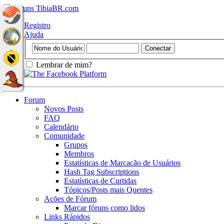
Registro
Ajuda
Lembrar de mim?
Forum
Novos Posts
FAQ
Calendário
Comunidade
Grupos
Membros
Estatísticas de Marcação de Usuários
Hash Tag Subscriptions
Estatísticas de Curtidas
Tópicos/Posts mais Quentes
Ações de Fórum
Marcar fóruns como lidos
Links Rápidos