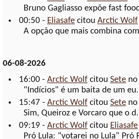
Bruno Gagliasso expõe fast food
00:50 -
Eliasafe
citou
Arctic Wolf
A opção que mais combina com o
06-08-2026
16:00 -
Arctic Wolf
citou
Sete
no
"Indícios" é um baita de um eu.
15:47 -
Arctic Wolf
citou
Sete
no
Sim, Queiroz e Vorcaro que o d.
09:19 -
Arctic Wolf
citou
Eliasafe
Pró Lula: "votarei no Lula" Pró R