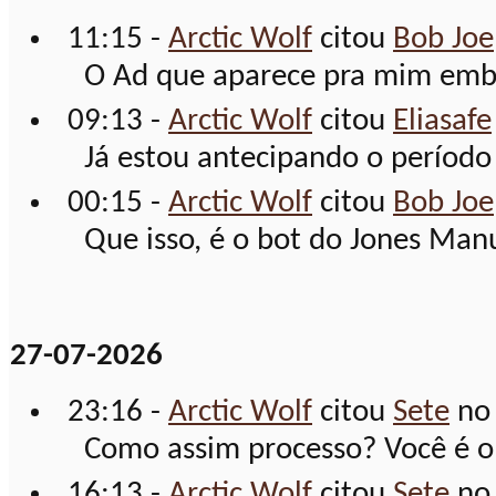
11:15 -
Arctic Wolf
citou
Bob Joe
O Ad que aparece pra mim emba
09:13 -
Arctic Wolf
citou
Eliasafe
Já estou antecipando o período 
00:15 -
Arctic Wolf
citou
Bob Joe
Que isso, é o bot do Jones Manu
27-07-2026
23:16 -
Arctic Wolf
citou
Sete
no
Como assim processo? Você é o 
16:13 -
Arctic Wolf
citou
Sete
no